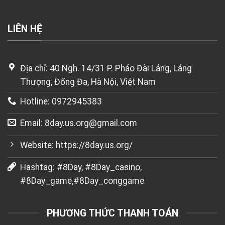
LIÊN HỆ
Địa chỉ: 40 Ngh. 14/31 P. Pháo Đài Láng, Láng
Thượng, Đống Đa, Hà Nội, Việt Nam
Hotline: 0972945383
Email:
8day.us.org@gmail.com
Website: https://8day.us.org/
Hashtag: #8Day, #8Day_casino,
#8Day_game,#8Day_conggame
PHƯƠNG THỨC THANH TOÁN