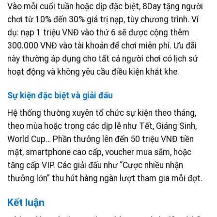
Vào mỗi cuối tuần hoặc dịp đặc biệt, 8Day tặng người
chơi từ 10% đến 30% giá trị nạp, tùy chương trình. Ví
dụ: nạp 1 triệu VNĐ vào thứ 6 sẽ được cộng thêm
300.000 VNĐ vào tài khoản để chơi miễn phí. Ưu đãi
này thường áp dụng cho tất cả người chơi có lịch sử
hoạt động và không yêu cầu điều kiện khắt khe.
Sự kiện đặc biệt và giải đấu
Hệ thống thường xuyên tổ chức sự kiện theo tháng,
theo mùa hoặc trong các dịp lễ như Tết, Giáng Sinh,
World Cup… Phần thưởng lên đến 50 triệu VNĐ tiền
mặt, smartphone cao cấp, voucher mua sắm, hoặc
tăng cấp VIP. Các giải đấu như “Cược nhiều nhận
thưởng lớn” thu hút hàng ngàn lượt tham gia mỗi đợt.
Kết luận