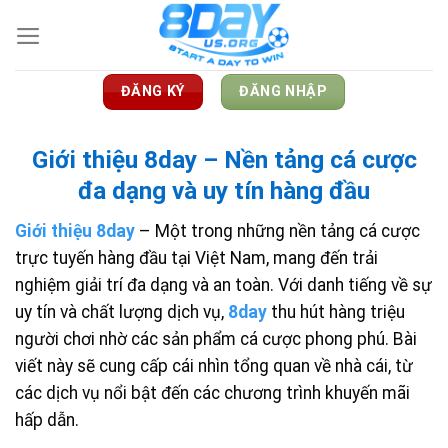
Skip
to
content
ĐĂNG KÝ
ĐĂNG NHẬP
Giới thiệu 8day – Nền tảng cá cược
đa dạng và uy tín hàng đầu
Giới thiệu 8day
– Một trong những nền tảng cá cược
trực tuyến hàng đầu tại Việt Nam, mang đến trải
nghiệm giải trí đa dạng và an toàn. Với danh tiếng về sự
uy tín và chất lượng dịch vụ,
8day
thu hút hàng triệu
người chơi nhờ các sản phẩm cá cược phong phú. Bài
viết này sẽ cung cấp cái nhìn tổng quan về nhà cái, từ
các dịch vụ nổi bật đến các chương trình khuyến mãi
hấp dẫn.