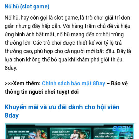
Nổ hũ (slot game)
Nổ hũ, hay còn gọi là slot game, là trò chơi giải trí đơn
giản nhưng đầy hấp dẫn. Với hàng trăm chủ đề và hiệu
ứng hình ảnh bắt mắt, nổ hũ mang đến cơ hội trúng
thưởng lớn. Các trò chơi được thiết kế với tỷ lệ trả
thưởng cao, phù hợp cho cả người mới bắt đầu. Đây là
lựa chọn không thể bỏ qua khi khám phá giới thiệu
8day.
>>>Xem thêm:
Chính sách bảo mật 8Day
– Bảo vệ
thông tin người chơi tuyệt đối
Khuyến mãi và ưu đãi dành cho hội viên
8day