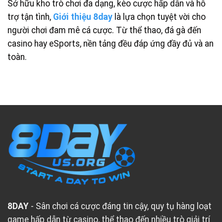
Sở hữu kho trò chơi đa dạng, kèo cược hấp dẫn và hỗ
trợ tận tình,
Giới thiệu 8day
là lựa chọn tuyệt vời cho
người chơi đam mê cá cược. Từ thể thao, đá gà đến
casino hay eSports, nền tảng đều đáp ứng đầy đủ và an
toàn.
8DAY
- Sân chơi cá cược đáng tin cậy, quy tụ hàng loạt
game hấp dẫn từ casino, thể thao đến nhiều trò giải trí