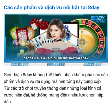
Các sản phẩm và dịch vụ nổi bật tại 8day
Giới thiệu 8day không thể thiếu phần khám phá các sản
phẩm và dịch vụ đa dạng mà nền tảng này cung cấp.
Từ các trò chơi truyền thống đến những loại hình cá
cược hiện đại, hệ thống mang đến nhiều lựa chọn hấp
dẫn.