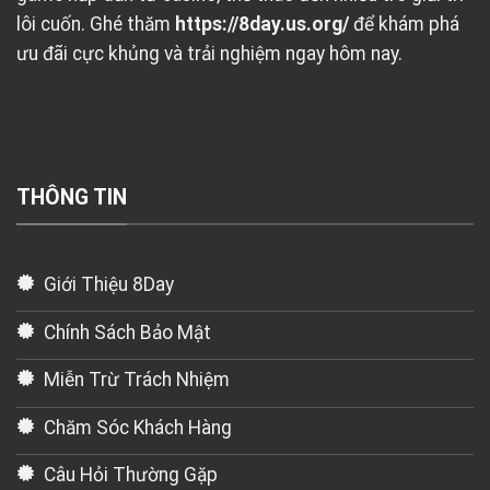
lôi cuốn. Ghé thăm
https://8day.us.org/
để khám phá
ưu đãi cực khủng và trải nghiệm ngay hôm nay.
THÔNG TIN
Giới Thiệu 8Day
Chính Sách Bảo Mật
Miễn Trừ Trách Nhiệm
Chăm Sóc Khách Hàng
Câu Hỏi Thường Gặp