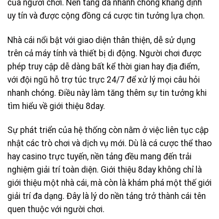
của người chơi. Nền tảng đã nhanh chóng khẳng định
uy tín và được cộng đồng cá cược tin tưởng lựa chọn.
Nhà cái nổi bật với giao diện thân thiện, dễ sử dụng
trên cả máy tính và thiết bị di động. Người chơi được
phép truy cập dễ dàng bất kể thời gian hay địa điểm,
với đội ngũ hỗ trợ túc trực 24/7 để xử lý mọi câu hỏi
nhanh chóng. Điều này làm tăng thêm sự tin tưởng khi
tìm hiểu về giới thiệu 8day.
Sự phát triển của hệ thống còn nằm ở việc liên tục cập
nhật các trò chơi và dịch vụ mới. Dù là cá cược thể thao
hay casino trực tuyến, nền tảng đều mang đến trải
nghiệm giải trí toàn diện. Giới thiệu 8day không chỉ là
giới thiệu một nhà cái, mà còn là khám phá một thế giới
giải trí đa dạng. Đây là lý do nền tảng trở thành cái tên
quen thuộc với người chơi.