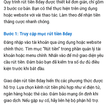
Quy trình rút tiền 8day được thiết kế đơn giản, chỉ gồm
3 bước cơ bản. Bạn có thể thực hiện trên ứng dụng
hoặc website với vài thao tác. Làm theo để nhận tiền
thắng cược nhanh chóng.
Bước 1: Truy cập mục rút tiền 8day
Đăng nhập vào tài khoản qua ứng dụng hoặc website
chính thức. Tìm mục “Rút tiền” trong phần quản lý tài
khoản hoặc menu chính. Nhấn vào để mở giao diện yêu
cầu rút tiền. Đảm bảo bạn đã kiểm tra số dư đủ điều
kiện trước khi bắt đầu.
Giao diện rút tiền 8day hiển thị các phương thức được
hỗ trợ. Lựa chọn kênh rút tiền phù hợp như ví điện tử,
ngân hàng hoặc thẻ cào. Đảm bảo mạng ổn định khi
giao dịch. Nếu gặp sự cố, hãy liên hệ bộ phận hỗ trợ.