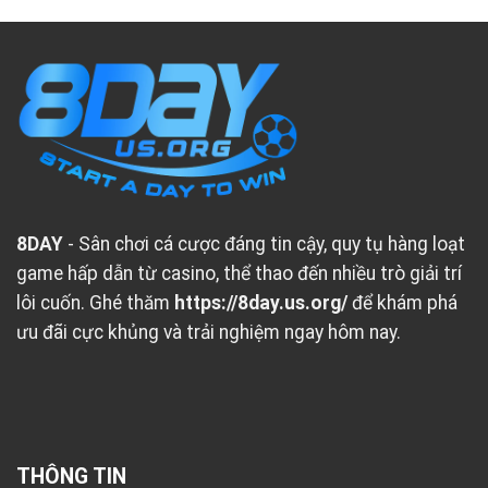
8DAY
- Sân chơi cá cược đáng tin cậy, quy tụ hàng loạt
game hấp dẫn từ casino, thể thao đến nhiều trò giải trí
lôi cuốn. Ghé thăm
https://8day.us.org/
để khám phá
ưu đãi cực khủng và trải nghiệm ngay hôm nay.
THÔNG TIN