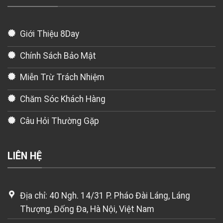
Giới Thiệu 8Day
Chính Sách Bảo Mật
Miễn Trừ Trách Nhiệm
Chăm Sóc Khách Hàng
Câu Hỏi Thường Gặp
LIÊN HỆ
Địa chỉ: 40 Ngh. 14/31 P. Pháo Đài Láng, Láng
Thượng, Đống Đa, Hà Nội, Việt Nam