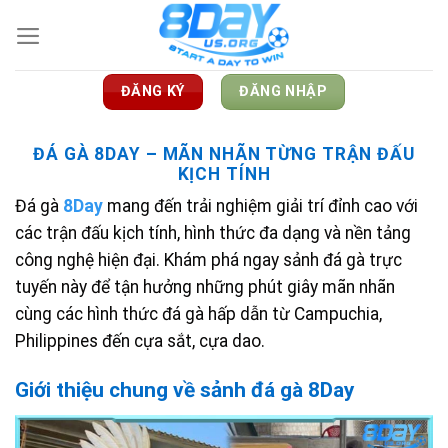
Skip
to
content
ĐĂNG KÝ
ĐĂNG NHẬP
ĐÁ GÀ 8DAY – MÃN NHÃN TỪNG TRẬN ĐẤU
KỊCH TÍNH
Đá gà
8Day
mang đến trải nghiệm giải trí đỉnh cao với
các trận đấu kịch tính, hình thức đa dạng và nền tảng
công nghệ hiện đại. Khám phá ngay sảnh đá gà trực
tuyến này để tận hưởng những phút giây mãn nhãn
cùng các hình thức đá gà hấp dẫn từ Campuchia,
Philippines đến cựa sắt, cựa dao.
Giới thiệu chung về sảnh đá gà 8Day