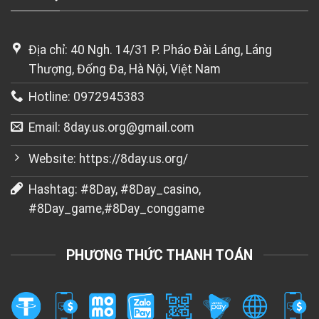
Địa chỉ: 40 Ngh. 14/31 P. Pháo Đài Láng, Láng
Thượng, Đống Đa, Hà Nội, Việt Nam
Hotline: 0972945383
Email:
8day.us.org@gmail.com
Website: https://8day.us.org/
Hashtag: #8Day, #8Day_casino,
#8Day_game,#8Day_conggame
PHƯƠNG THỨC THANH TOÁN