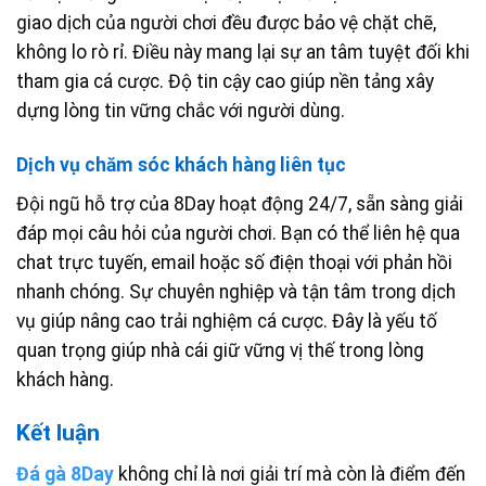
giao dịch của người chơi đều được bảo vệ chặt chẽ,
không lo rò rỉ. Điều này mang lại sự an tâm tuyệt đối khi
tham gia cá cược. Độ tin cậy cao giúp nền tảng xây
dựng lòng tin vững chắc với người dùng.
Dịch vụ chăm sóc khách hàng liên tục
Đội ngũ hỗ trợ của 8Day hoạt động 24/7, sẵn sàng giải
đáp mọi câu hỏi của người chơi. Bạn có thể liên hệ qua
chat trực tuyến, email hoặc số điện thoại với phản hồi
nhanh chóng. Sự chuyên nghiệp và tận tâm trong dịch
vụ giúp nâng cao trải nghiệm cá cược. Đây là yếu tố
quan trọng giúp nhà cái giữ vững vị thế trong lòng
khách hàng.
Kết luận
Đá gà 8Day
không chỉ là nơi giải trí mà còn là điểm đến