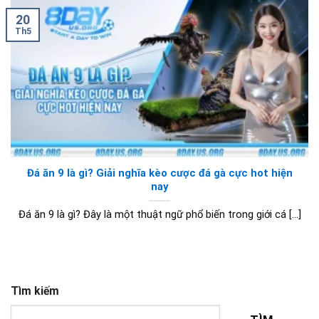
20
Th5
Đá ăn 9 là gì? Giải nghĩa kèo cược đá gà cực hot hiện
nay
Đá ăn 9 là gì? Đây là một thuật ngữ phổ biến trong giới cá [...]
Tìm kiếm