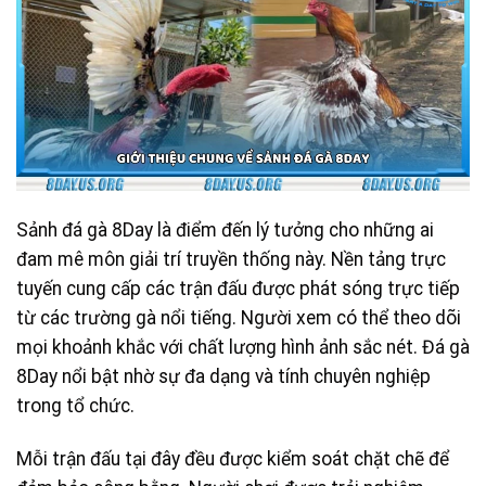
Sảnh đá gà 8Day là điểm đến lý tưởng cho những ai
đam mê môn giải trí truyền thống này. Nền tảng trực
tuyến cung cấp các trận đấu được phát sóng trực tiếp
từ các trường gà nổi tiếng. Người xem có thể theo dõi
mọi khoảnh khắc với chất lượng hình ảnh sắc nét. Đá gà
8Day nổi bật nhờ sự đa dạng và tính chuyên nghiệp
trong tổ chức.
Mỗi trận đấu tại đây đều được kiểm soát chặt chẽ để