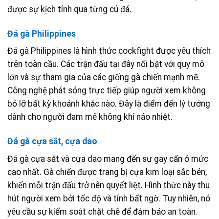
được sự kịch tính qua từng cú đá.
Đá gà Philippines
Đá gà Philippines là hình thức cockfight được yêu thích
trên toàn cầu. Các trận đấu tại đây nổi bật với quy mô
lớn và sự tham gia của các giống gà chiến mạnh mẽ.
Công nghệ phát sóng trực tiếp giúp người xem không
bỏ lỡ bất kỳ khoảnh khắc nào. Đây là điểm đến lý tưởng
dành cho người đam mê không khí náo nhiệt.
Đá gà cựa sắt, cựa dao
Đá gà cựa sắt và cựa dao mang đến sự gay cấn ở mức
cao nhất. Gà chiến được trang bị cựa kim loại sắc bén,
khiến mỗi trận đấu trở nên quyết liệt. Hình thức này thu
hút người xem bởi tốc độ và tính bất ngờ. Tuy nhiên, nó
yêu cầu sự kiểm soát chặt chẽ để đảm bảo an toàn.