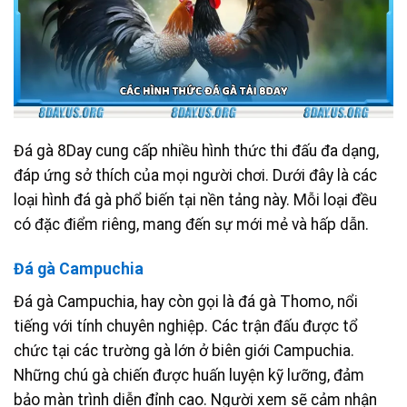
Đá gà 8Day cung cấp nhiều hình thức thi đấu đa dạng,
đáp ứng sở thích của mọi người chơi. Dưới đây là các
loại hình đá gà phổ biến tại nền tảng này. Mỗi loại đều
có đặc điểm riêng, mang đến sự mới mẻ và hấp dẫn.
Đá gà Campuchia
Đá gà Campuchia, hay còn gọi là đá gà Thomo, nổi
tiếng với tính chuyên nghiệp. Các trận đấu được tổ
chức tại các trường gà lớn ở biên giới Campuchia.
Những chú gà chiến được huấn luyện kỹ lưỡng, đảm
bảo màn trình diễn đỉnh cao. Người xem sẽ cảm nhận