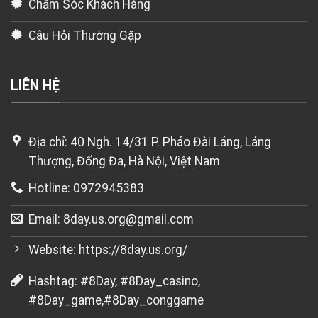
Chăm Sóc Khách Hàng
Câu Hỏi Thường Gặp
LIÊN HỆ
Địa chỉ: 40 Ngh. 14/31 P. Pháo Đài Láng, Láng
Thượng, Đống Đa, Hà Nội, Việt Nam
Hotline: 0972945383
Email:
8day.us.org@gmail.com
Website: https://8day.us.org/
Hashtag: #8Day, #8Day_casino,
#8Day_game,#8Day_conggame