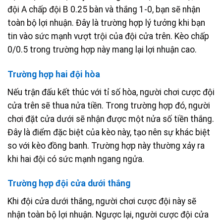
đội A chấp đội B 0.25 bàn và thắng 1-0, bạn sẽ nhận
toàn bộ lợi nhuận. Đây là trường hợp lý tưởng khi bạn
tin vào sức mạnh vượt trội của đội cửa trên. Kèo chấp
0/0.5 trong trường hợp này mang lại lợi nhuận cao.
Trường hợp hai đội hòa
Nếu trận đấu kết thúc với tỉ số hòa, người chơi cược đội
cửa trên sẽ thua nửa tiền. Trong trường hợp đó, người
chơi đặt cửa dưới sẽ nhận được một nửa số tiền thắng.
Đây là điểm đặc biệt của kèo này, tạo nên sự khác biệt
so với kèo đồng banh. Trường hợp này thường xảy ra
khi hai đội có sức mạnh ngang ngửa.
Trường hợp đội cửa dưới thắng
Khi đội cửa dưới thắng, người chơi cược đội này sẽ
nhận toàn bộ lợi nhuận. Ngược lại, người cược đội cửa