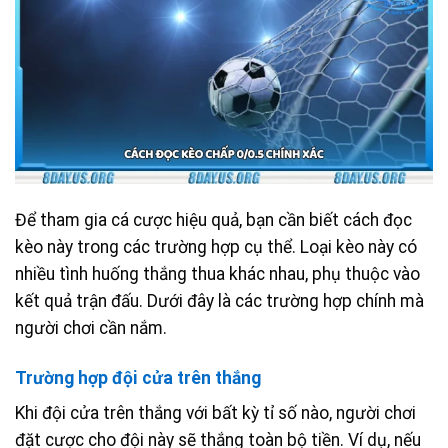
Để tham gia cá cược hiệu quả, bạn cần biết cách đọc
kèo này trong các trường hợp cụ thể. Loại kèo này có
nhiều tình huống thắng thua khác nhau, phụ thuộc vào
kết quả trận đấu. Dưới đây là các trường hợp chính mà
người chơi cần nắm.
Trường hợp đội cửa trên thắng
Khi đội cửa trên thắng với bất kỳ tỉ số nào, người chơi
đặt cược cho đội này sẽ thắng toàn bộ tiền. Ví dụ, nếu