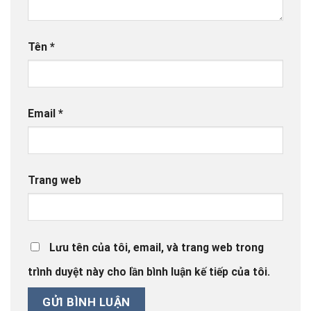
Tên
*
Email
*
Trang web
Lưu tên của tôi, email, và trang web trong
trình duyệt này cho lần bình luận kế tiếp của tôi.