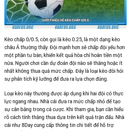
Kèo chấp 0/0.5, còn gọi là kèo 0.25, là một dạng kèo
châu Á thường thấy. Đội mạnh hơn sẽ chấp đội yếu hơn
một phần tư bàn, khiến kết quả hòa chỉ hoàn tiền một
nửa. Người chơi cần dự đoán đội nào sẽ thắng hoặc ít
nhất không thua quá mức chấp. Đây là loại kèo đòi hỏi
sự phân tích kỹ lưỡng để đưa ra lựa chọn đúng.
Loại kèo này thường được áp dụng khi hai đội có thực
lực ngang nhau. Nhà cái đưa ra mức chấp nhỏ để tạo
sự cân bằng trong cá cược. Khi tham gia, bạn cần hiểu
rõ cách tính thắng thua dựa trên kết quả trận đấu. Nhà
cái như 8Day cung cấp thông tin chi tiết để hỗ trợ