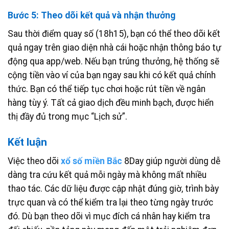
Bước 5: Theo dõi kết quả và nhận thưởng
Sau thời điểm quay số (18h15), bạn có thể theo dõi kết
quả ngay trên giao diện nhà cái hoặc nhận thông báo tự
động qua app/web. Nếu bạn trúng thưởng, hệ thống sẽ
cộng tiền vào ví của bạn ngay sau khi có kết quả chính
thức. Bạn có thể tiếp tục chơi hoặc rút tiền về ngân
hàng tùy ý. Tất cả giao dịch đều minh bạch, được hiển
thị đầy đủ trong mục “Lịch sử”.
Kết luận
Việc theo dõi
xổ số miền Bắc
8Day giúp người dùng dễ
dàng tra cứu kết quả mỗi ngày mà không mất nhiều
thao tác. Các dữ liệu được cập nhật đúng giờ, trình bày
trực quan và có thể kiểm tra lại theo từng ngày trước
đó. Dù bạn theo dõi vì mục đích cá nhân hay kiểm tra