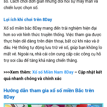
số. Cách chơi đơn giản nhưng đòi hỏi sự may mắn và
chiến lược chọn số.
Lợi ích khi chơi trên 8Day
Xổ số miền bắc 8Day mang đến trải nghiệm hiện đại
hơn so với hình thức truyền thống. Việc tham gia được
thực hiện dễ dàng trên điện thoại, bất cứ khi nào và ở
đâu. Hệ thống tự động lưu trữ vé số, giúp bạn không lo
mất vé. Ngoài ra, nhà cái còn cung cấp các công cụ hỗ
trợ soi cầu để tăng khả năng chiến thắng.
>>>Xem thêm:
Xổ số Miền Nam 8Day
– Cập nhật kết
quả nhanh chóng và chính xác
Hướng dẫn tham gia xổ số miền Bắc trên
8Day