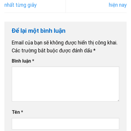
nhất từng giây
hiện nay
Để lại một bình luận
Email của bạn sẽ không được hiển thị công khai.
Các trường bắt buộc được đánh dấu
*
Bình luận
*
Tên
*