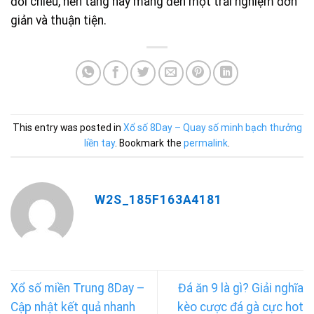
đối chiếu, nền tảng này mang đến một trải nghiệm đơn
giản và thuận tiện.
This entry was posted in
Xổ số 8Day – Quay số minh bạch thưởng
liền tay
. Bookmark the
permalink
.
W2S_185F163A4181
Xổ số miền Trung 8Day –
Đá ăn 9 là gì? Giải nghĩa
Cập nhật kết quả nhanh
kèo cược đá gà cực hot