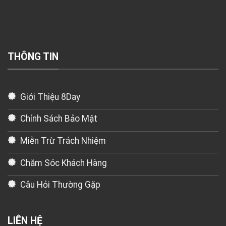
THÔNG TIN
Giới Thiệu 8Day
Chính Sách Bảo Mật
Miễn Trừ Trách Nhiệm
Chăm Sóc Khách Hàng
Câu Hỏi Thường Gặp
LIÊN HỆ