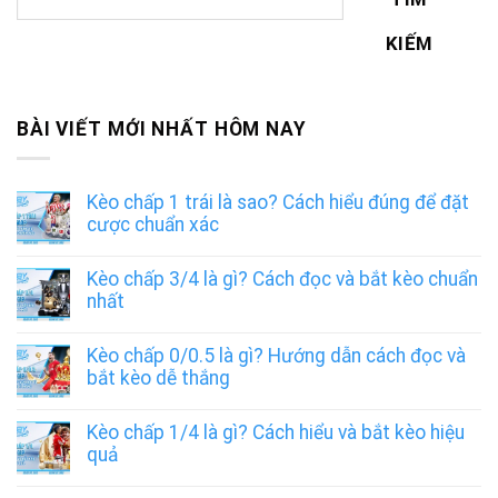
KIẾM
BÀI VIẾT MỚI NHẤT HÔM NAY
Kèo chấp 1 trái là sao? Cách hiểu đúng để đặt
cược chuẩn xác
Kèo chấp 3/4 là gì? Cách đọc và bắt kèo chuẩn
nhất
Kèo chấp 0/0.5 là gì? Hướng dẫn cách đọc và
bắt kèo dễ thắng
Kèo chấp 1/4 là gì? Cách hiểu và bắt kèo hiệu
quả