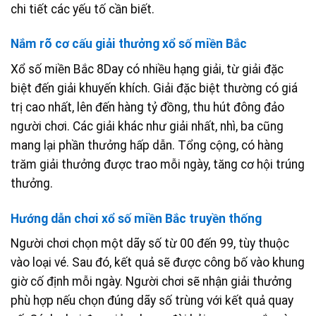
chi tiết các yếu tố cần biết.
Nắm rõ cơ cấu giải thưởng xổ số miền Bắc
Xổ số miền Bắc 8Day có nhiều hạng giải, từ giải đặc
biệt đến giải khuyến khích. Giải đặc biệt thường có giá
trị cao nhất, lên đến hàng tỷ đồng, thu hút đông đảo
người chơi. Các giải khác như giải nhất, nhì, ba cũng
mang lại phần thưởng hấp dẫn. Tổng cộng, có hàng
trăm giải thưởng được trao mỗi ngày, tăng cơ hội trúng
thưởng.
Hướng dẫn chơi xổ số miền Bắc truyền thống
Người chơi chọn một dãy số từ 00 đến 99, tùy thuộc
vào loại vé. Sau đó, kết quả sẽ được công bố vào khung
giờ cố định mỗi ngày. Người chơi sẽ nhận giải thưởng
phù hợp nếu chọn đúng dãy số trùng với kết quả quay