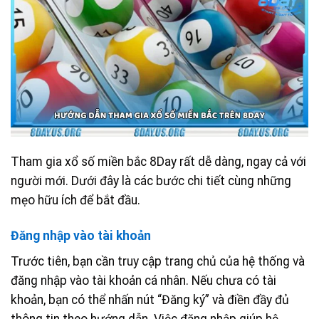
Tham gia xổ số miền bắc 8Day rất dễ dàng, ngay cả với
người mới. Dưới đây là các bước chi tiết cùng những
mẹo hữu ích để bắt đầu.
Đăng nhập vào tài khoản
Trước tiên, bạn cần truy cập trang chủ của hệ thống và
đăng nhập vào tài khoản cá nhân. Nếu chưa có tài
khoản, bạn có thể nhấn nút “Đăng ký” và điền đầy đủ
thông tin theo hướng dẫn. Việc đăng nhập giúp hệ