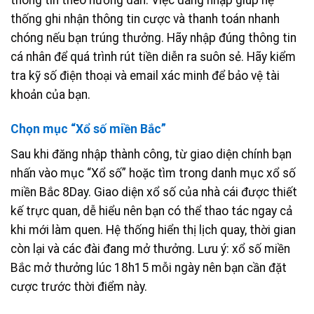
thống ghi nhận thông tin cược và thanh toán nhanh
chóng nếu bạn trúng thưởng. Hãy nhập đúng thông tin
cá nhân để quá trình rút tiền diễn ra suôn sẻ. Hãy kiểm
tra kỹ số điện thoại và email xác minh để bảo vệ tài
khoản của bạn.
Chọn mục “Xổ số miền Bắc”
Sau khi đăng nhập thành công, từ giao diện chính bạn
nhấn vào mục “Xổ số” hoặc tìm trong danh mục xổ số
miền Bắc 8Day. Giao diện xổ số của nhà cái được thiết
kế trực quan, dễ hiểu nên bạn có thể thao tác ngay cả
khi mới làm quen. Hệ thống hiển thị lịch quay, thời gian
còn lại và các đài đang mở thưởng. Lưu ý: xổ số miền
Bắc mở thưởng lúc 18h15 mỗi ngày nên bạn cần đặt
cược trước thời điểm này.